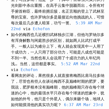
光剑影中杀出重围，在高手云集中脱颖而出，令所有对
手俯首称臣，最终前拥后簇，名正言顺的登上了武林至
尊的宝座。也许罗纳尔多是最接近向他挑战的人，可惜
每次最后几步遭人暗算，功亏一篑。
5:39 AM Mar
22nd
via
Echofon
如今的梅西也几近横扫武林独步江湖，但他与罗纳尔多
有浑身解数与闲庭胜步的区别，就如两人比武打成平
手。一般人以为难分上下，有人就会发现其中一人用了
十成功力，一人只用了部分功力，可能是八成也可能是
不到一半。当然也有人会说用了十成功力的人年纪尚
浅… 当然，这些都是事实。
5:52 AM Mar 22nd
via
Echofon
看网友的评论，果然很多人就直接将梅西比肩马拉多纳
了，尽管也有些人在谈论梅西不及巅峰时期的肥罗，要
我说，肥罗根本没有巅峰期，他的巅峰期只存在每个球
迷的心中，他的最强水平只存在每个球迷的想象中，犹
如他的外号，他只是个外星人，偶尔来砸个场，地球人
如何能摸清他的真实功力呢？
6:37 AM Mar 23rd