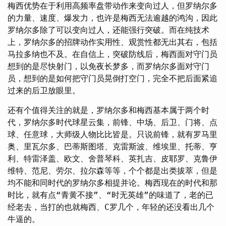
梅西优势在于利用高频率盘带动作来变向过人，但罗纳尔多
的力量、速度、爆发力，也许是梅西无法逾越的鸿沟，因此
罗纳尔多除了可以变向过人，还能强行突破。而在纯技术
上，罗纳尔多的招牌动作实用性、观赏性都无出其右，包括
马拉多纳也不及。在自信上，突破防线后，梅西面对守门员
想到的是尽快射门，以免夜长梦多，而罗纳尔多面对守门
员，想到的是如何把守门员晃倒打空门，完全不把后面紧追
过来的后卫放眼里。
还有个值得关注的就是，罗纳尔多和梅西基本属于两个时
代，罗纳尔多时代球星云集，前锋、中场、后卫、门将、点
球、任意球，大师级人物比比皆是。只说前锋，就有罗马里
奥、里瓦尔多、巴蒂斯图塔、克雷斯波、维埃里、托蒂、亨
利、特雷泽盖、欧文、舍普琴科、英扎吉、皮耶罗、克鲁伊
维特、范尼、劳尔、拉尔森等等，个个都是出类拔萃，但是
均不能和同时代的罗纳尔多相提并论。梅西现在的时代和那
时比，就有点“青黄不接”、“时无英雄”的味道了，老的已
经老去，当打的也就梅西、C罗几个，年轻的还没看出几个
牛逼的。