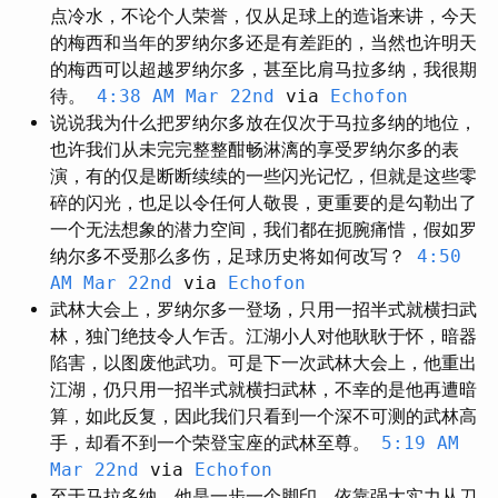
点冷水，不论个人荣誉，仅从足球上的造诣来讲，今天
的梅西和当年的罗纳尔多还是有差距的，当然也许明天
的梅西可以超越罗纳尔多，甚至比肩马拉多纳，我很期
待。
4:38 AM Mar 22nd
via
Echofon
说说我为什么把罗纳尔多放在仅次于马拉多纳的地位，
也许我们从未完完整整酣畅淋漓的享受罗纳尔多的表
演，有的仅是断断续续的一些闪光记忆，但就是这些零
碎的闪光，也足以令任何人敬畏，更重要的是勾勒出了
一个无法想象的潜力空间，我们都在扼腕痛惜，假如罗
纳尔多不受那么多伤，足球历史将如何改写？
4:50
AM Mar 22nd
via
Echofon
武林大会上，罗纳尔多一登场，只用一招半式就横扫武
林，独门绝技令人乍舌。江湖小人对他耿耿于怀，暗器
陷害，以图废他武功。可是下一次武林大会上，他重出
江湖，仍只用一招半式就横扫武林，不幸的是他再遭暗
算，如此反复，因此我们只看到一个深不可测的武林高
手，却看不到一个荣登宝座的武林至尊。
5:19 AM
Mar 22nd
via
Echofon
至于马拉多纳，他是一步一个脚印，依靠强大实力从刀