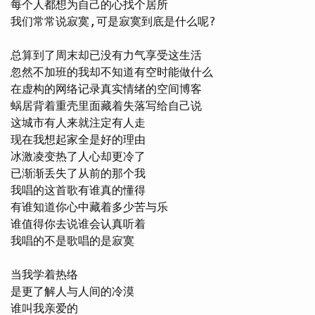
每个人都想为自己的心找个居所

我们常常说寂寞,可是寂寞到底是什么呢?

总算到了周末却已没有力气享受这生活

忽然不加班的我却不知道有空时能做什么

在虚构的网络记录真实情绪的空间博客

蜗居背着重壳里面藏着失落写给自己说

这城市有人来就注定有人走

现在我想起家全是好的理由

冰激凌变热了人心却更冷了

已渐渐丢失了从前的那个我

我唱的这首歌有谁真的懂得

有谁知道你心中藏着多少苦与乐

谁值得你去说谁会认真听着

我唱的不是歌唱的是寂寞

当我学着热络

是更了解人与人间的冷漠

谁叫我亲爱的
