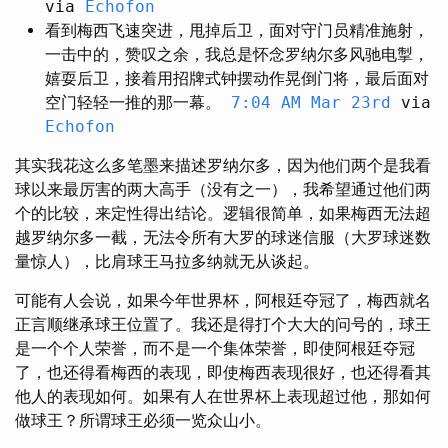
via
Echofon
看到梅西飞速突进，甩掉后卫，面对守门员精准施射，
一击中的，赞叹之余，我总是怀念罗纳尔多风驰电掣，
嬉耍后卫，接着用招牌式钟摆动作晃倒门将，最后面对
空门轻轻一推的那一幕。
7:04 AM Mar 23rd
via
Echofon
其实我花这么多笔墨来描述罗纳尔多，因为他们两个是我看
球以来最厉害的两大高手（没有之一），我希望通过他们两
个的比较，来定性得出结论。逻辑很简单，如果梅西无法超
越罗纳尔多一截，无法令所有大罗的球迷信服（大罗球迷数
量惊人），比肩球王马拉多纳就无从谈起。
可能有人会说，如果今年世界杯，阿根廷夺冠了，梅西就名
正言顺继承球王位置了。我还是得打个大大的问号的，球王
是一个个人荣誉，而不是一个集体荣誉，即使阿根廷夺冠
了，也还得看梅西的表现，即使梅西表现很好，也还得看其
他人的表现如何。如果有人在世界杯上表现超过他，那如何
做球王？所谓球王必须一览众山小。