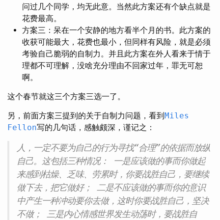
问过几个同学，均无此意。当然此方案还有个缺点就是
花费最高。
方案三：呆在一个安静的地方看半个月的书。此方案的
收获可能最大，花费也最小，但同样有风险，就是必须
考验自己脆弱的自制力。并且此方案在外人看来于情于
理都不可理解，没啥充分理由不回家过年，罪无可恕
啊。
这个春节就这三个方案三选一了。
另，前面方案三提到的关于自制力问题，看到
Miles
Fellon
写的几句话，感触颇深，谨记之：
人，一定不要为自己的行为寻找“合理”的依据而放纵
自己。这包括三种情况： 一是应该做的事而你做起
来感到枯燥、乏味、劳累时，你要战胜自己，要继续
做下去，把它做好； 二是不应该做的事而你的意识
中产生一种冲动要你去做，这时你要战胜自己，坚决
不做； 三是内心情感世界发生动荡时，要战胜自