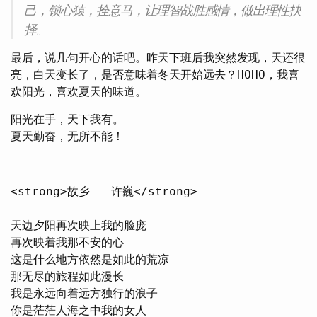
己，锁心猿，拴意马，让理智战胜感情，做出理性抉
择。
最后，说几句开心的话吧。昨天下班后我突然发现，天还很
亮，白天变长了，是否意味着冬天开始远去？HOHO，我喜
欢阳光，喜欢夏天的味道。
阳光在手，天下我有。
夏天勤奋，无所不能！
<strong>故乡 - 许巍</strong>

天边夕阳再次映上我的脸庞

再次映着我那不安的心

这是什么地方依然是如此的荒凉

那无尽的旅程如此漫长

我是永远向着远方独行的浪子

你是茫茫人海之中我的女人
