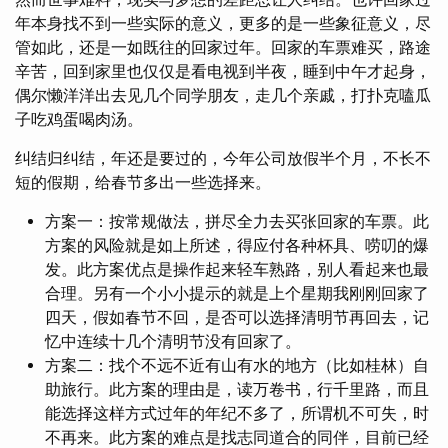
年本身找不到一些实际的意义，更多的是一些象征意义，尽
管如此，还是一如既往的回家过年。回家的车票难买，路途
辛苦，回到家里也仅仅是看电视到半夜，睡到中午才起身，
偶尔懒洋洋出去见几个同学朋友，走几个亲戚，打扑克嗑瓜
子吃鸡蛋喝肉汤。
纠结归纠结，年还是要过的，今年公司放假半个月，不长不
短的假期，给春节多出一些选择来。
方案一：按常规做法，拼尽全力去买张回家的车票。此
方案的风险就是如上所述，得应付各种杯具、唠叨的爆
发。此方案优点是操作起来轻车熟路，别人看起来也最
合理。另有一个小小提示的就是上个星期我刚刚回家了
四天，假如春节不回，是否可以选择清明节再回去，记
忆中连续十几个清明节没有回家了。
方案二：找个不远不近有山有水的地方（比如桂林）自
助旅行。此方案的理由是，读万卷书，行千里路，而且
能选择这样方式过年的年纪不多了，所谓机不可失，时
不再来。此方案的难点是找志同道合的同伴，目前已经