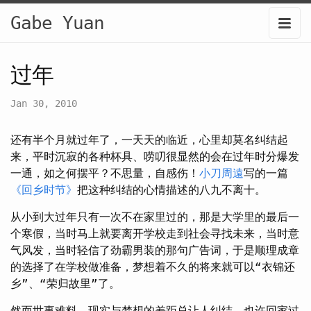
Gabe Yuan
过年
Jan 30, 2010
还有半个月就过年了，一天天的临近，心里却莫名纠结起
来，平时沉寂的各种杯具、唠叨很显然的会在过年时分爆发
一通，如之何摆平？不思量，自感伤！
小刀周遠
写的一篇
《回乡时节》
把这种纠结的心情描述的八九不离十。
从小到大过年只有一次不在家里过的，那是大学里的最后一
个寒假，当时马上就要离开学校走到社会寻找未来，当时意
气风发，当时轻信了劲霸男装的那句广告词，于是顺理成章
的选择了在学校做准备，梦想着不久的将来就可以“衣锦还
乡”、“荣归故里”了。
然而世事难料，现实与梦想的差距总让人纠结。也许回家过