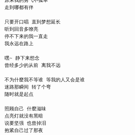
原来我的勇气不孤单

走到哪都有伴

只要开口唱 直到梦想延长

听到回音多嘹亮

停不下来的我一直走

我永远在路上

嘿~ 静下来想念

曾经多少的从前 离我不远

不为什麼我不等谁 等我的人又会是谁

迷路那瞬间 转了个弯

随时就是起点

照顾自己 什麼滋味

点亮灯就没有黑暗

说要坚强 也曾掉泪

抱紧自己过了那夜
