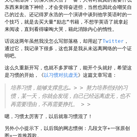
东西来刺激下神经，才会变得奋进些，当然也因此会嘲笑自
己的过去。还记得罗永浩的一个演讲中谈到他学英语时的一
个技巧，就是去买大量“励志”书籍，不想学英语了就拿起
来阅读，直到看得嚎啕大哭，籍此消除内心的惰性。
话说这两年虽然我没怎么写部落格，却用起了
Twitter
，
通过它，我记录下很多，这也算是我从未远离网络的一个证
明吧。
这么久重新开写，也就不多罗嗦了，能开个头就好，希望这
是习惯的开始，《
以习惯对抗虚无
》这篇文章写道：
培养习惯，能够支撑意志… > > 努力培养些好的习
惯，某一天，你就会发现，自己已经远离虚无，也不
再需要理由，不再需要挣扎。 > >
嗯，习惯太厉害了，以后就靠习惯混了！
另外小小提示下，以后我的网志惯例：几段文字+一张原创
图+一首推荐歌。