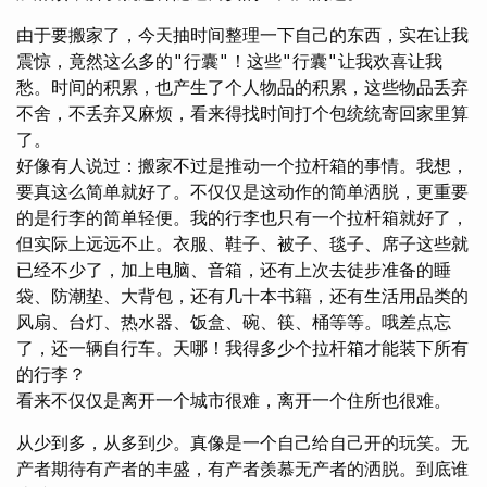
由于要搬家了，今天抽时间整理一下自己的东西，实在让我
震惊，竟然这么多的"行囊"！这些"行囊"让我欢喜让我
愁。时间的积累，也产生了个人物品的积累，这些物品丢弃
不舍，不丢弃又麻烦，看来得找时间打个包统统寄回家里算
了。
好像有人说过：搬家不过是推动一个拉杆箱的事情。我想，
要真这么简单就好了。不仅仅是这动作的简单洒脱，更重要
的是行李的简单轻便。我的行李也只有一个拉杆箱就好了，
但实际上远远不止。衣服、鞋子、被子、毯子、席子这些就
已经不少了，加上电脑、音箱，还有上次去徒步准备的睡
袋、防潮垫、大背包，还有几十本书籍，还有生活用品类的
风扇、台灯、热水器、饭盒、碗、筷、桶等等。哦差点忘
了，还一辆自行车。天哪！我得多少个拉杆箱才能装下所有
的行李？
看来不仅仅是离开一个城市很难，离开一个住所也很难。
从少到多，从多到少。真像是一个自己给自己开的玩笑。无
产者期待有产者的丰盛，有产者羡慕无产者的洒脱。到底谁