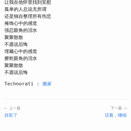
让我在他怀里找到安慰

孤单的人总说无所谓

还是独自整理所有伤悲

掩饰心中的感觉

强忍眼角的泪水

聚聚散散

不愿说后悔

埋藏心中的感觉

擦乾眼角的泪水

聚聚散散

Technorati :
搬家
← 上一篇
下一篇 →
挂彩了
活着，继续