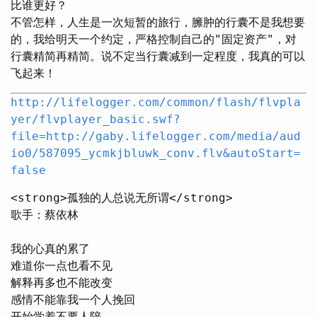
比谁更好？
不管怎样，人生是一次短暂的旅行，臃肿的行囊不是我想要
的，我给明天一个约定，严格控制自己的"固定资产"，对
行囊精简再精简。说不定当行囊减到一定程度，我真的可以
飞起来！
http://lifelogger.com/common/flash/flvpla
yer/flvplayer_basic.swf?
file=http://gaby.lifelogger.com/media/aud
io0/587095_ycmkjbluwk_conv.flv&autoStart=
false
<strong>孤独的人总说无所谓</strong>

歌手：蔡依林

我的心真的累了

难道你一点也看不见

解释再多也不能改变

感情不能靠我一个人挽回

开始学着不要人陪
