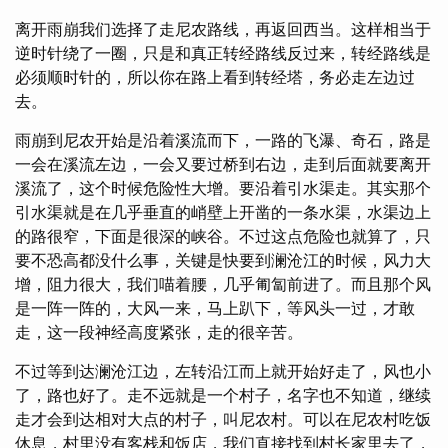
离开雨崩我们选择了走尼农路线，再返回西当。这样相当于
逆时针绕了一圈，只是和真正转经路线反过来，转经路线是
必须顺时针的，所以你在路上看到转经塔，务必走左边过
去。
雨崩到尼农开始是沿着溪流而下，一路的飞瀑、奇石，路是
一会在溪流左边，一会又要过桥到右边，走到后面就要离开
溪流了，这个时候危险性大增。要沿着引水渠走。其实那个
引水渠就是在几乎垂直的峭壁上开凿的一条水渠，水渠边上
的路很窄，下面是很深的峡谷。不过这点危险也就算了，只
要不恐高都没什么事，关键是快要到澜沧江的时候，风力大
增，阻力很大，我们喵着腰，几乎匍匐前进了。而且那个风
是一阵一阵的，大风一来，马上趴下，等风头一过，才敢
走，这一段神经高度紧张，走的很辛苦。
不过等到达澜沧江边，左转沿江而上就开始好走了，风也小
了，路也好了。走不远就是一个村子，名字也不知道，继续
走才会到达相对大点的村子，叫尼农村。可以在尼农村吃饭
休息，村里没有客栈和饭店，我们直接找到村长家里去了，