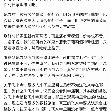
在村长家里煮面吃。
尼农村比较有名的是盛产葡萄酒，因为那里的峡谷地貌，风
沙多，昼夜温差大，适合葡萄生长，而且听说这里的葡萄最
早来自法国人建的那个什么茨中天主教堂。
刚好村长家里就有葡萄酒，而且还有青稞酒，价格也不贵。
二话不说，我们把所有的矿泉水瓶装了葡萄酒和青稞酒，只
留着水壶装水，然后继续上路了。
雨崩到尼农到西当这一路比较长，耗时超过12个小时，不
过风景是不会让你失望的。我们走到明永村继续走到西当温
泉，如果不是留有行李在西当温泉，其实走到明永村就可以
了，在明永村过夜，第二天再坐汽车回飞来寺。
关于飞来寺，很多人来了这里回去后都不知道飞来寺在哪
里，为什么叫飞来寺，说完全没看到寺庙啊。其实我们常说
的飞来寺是指飞来寺观景台，那里是观察梅里雪山的绝佳位
置，现在建有很多的客栈旅馆。真正的飞来寺要从观景台往
德钦方向往回走才能找到，飞来寺里面没有和尚，但有管理