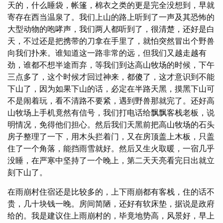
天的，什么睡袋，帐篷，棉衣之类的更是完全没想到，早就
寄存在西当温泉了。我们上山的路上听到了一声及其恐怖的
大型动物的咆哮声，我们两人都听到了，很清楚，还好是白
天，不过还是把携带的刀拿在手里了，就怕突然冒出个野兽
向我们扑来。谁知道这一路非常的远，但我们又越走越有
劲，谁都不想半途而弃，等我们到达高山牧场的时候，下午
三点多了，这个时候才回过神来，都傻了，这才意识到不能
下山了，因为如果下山的话，必定在半路天黑，摸黑下山可
不是闹着玩，看不清路不要紧，遇到野兽那就完了。还好高
山牧场上手机竟然有信号，我们打电话给飘飘客栈老板，说
明情况，免得他们担心。然后我们天黑前把高山牧场的石头
房子整理了一下，用木头拦着门，又在房顶盖上木板，只盖
住了一个角落，能挡雨雪就好。然后又生火取暖，一宿几乎
没睡，在严寒中坚持了一个晚上，第二天天亮看完日出就立
刻下山了。
在雨崩村住宿还是比较多的，上下雨崩都有客栈，住的话不
贵，几十块钱一晚。房间简陋，还好有软床垫，据说是政府
给的。我是建议住上雨崩村的，毕竟地势高，风景好，早上