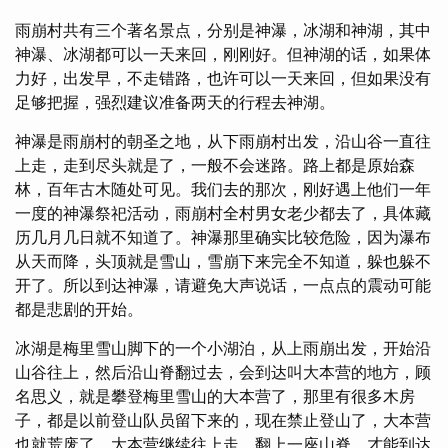
雨崩村共有三个著名景点，分别是神瀑，冰湖和神湖，其中
神瀑、冰湖都可以一天来回，刚刚好。但神湖的话，如果体
力好，出发早，不走错路，也许可以一天来回，但如果没有
足够把握，强烈建议准备两天的行程去神湖。
神瀑是雨崩村的朝圣之地，从下雨崩村出发，沿山谷一直往
上走，走到尽头就是了，一般不会迷路。路上都是原始森
林，百年古木随处可见。我们去的那次，刚好遇上他们一年
一度的神瀑祭祀活动，雨崩村全村男女老少都去了，具体藏
历几月几日就不知道了。神瀑那里确实比较危险，因为瀑布
从天而降，头顶就是雪山，雪崩下来完全不知道，躲也躲不
开了。所以到达神瀑，请避免大声说话，一点点的震动可能
都是悲剧的开始。
冰湖是梅里雪山脚下的一个小湖泊，从上雨崩出发，开始沿
山谷往上，然后沿山脊翻过去，会到达叫大本营的地方，顾
名思义，就是攀登梅里雪山的大本营了，那里有很多木房
子，都是以前登山队员留下来的，现在禁止登山了，大本营
也就荒废了。大本营继续往上走，翻上一座山脊，才能到达