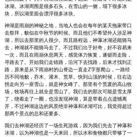
冰湖。冰湖周围是很多石头，在雪山的一侧，塌下很多冰
块，所以湖里面会漂浮很多冰块。
神湖是雨崩的神秘之地，当地人也会在每年的某天拖家带口
去祭拜，貌似在中秋节的时候。而且他们不希望外人涉足神
湖，所以去那里的人很少。而且路程远，神瀑冰湖还能骑马
去，神湖就不能骑马去了。不过我们出于好奇，好不容易来
一次，而且在雨崩休息两天，感觉体力恢复，遂铤而走险，
寻路去了。开始我们走错路，沿河下去找路，后来才找到正
路，原来是从下雨崩村的山脊边一直走Z字形爬山，一路经
历不同地貌，乔木、灌木、荒草。快到山顶的时候，往右边
拐走向另一座雪山，就是神女峰了。那里有个荒废的高山牧
场，牧场再往上就全是雪山了。我们去的那次可能是雪太厚
了，绕着走了一圈，也没发现神湖，算是带着点点遗憾离
开，不过神湖这边的风景绝非神瀑和冰湖可比，我觉得超过
那两个景点的总和还要多。
我们去神湖还经历了一场生死游戏，因为我们先去了神瀑和
冰湖，以为神湖也是一天来回，所以水和食物都只带够了一