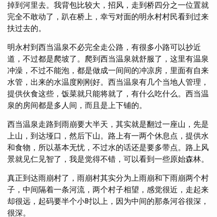
掉到河里去。我背包比较大，招风，走到桥四分之一位置就
完全不敢动了，趴在桥上，幸亏对面的明永村村民看到过来
扶过去的。
明永村到西当温泉不必完全走公路，有很多小路可以抄近
道，不过都是爬坡了。爬到西当温泉就舒服了，这里有温泉
冲澡，不过不能泡，都是做成一间间的冲凉房，里面有自来
水管，出来的水温度刚刚好。西当温泉有几个当地人管理，
提供伙食这些，饭菜就只能将就了，有什么吃什么。西当温
泉的房间都是多人间，而且是上下铺的。
西当温泉走路到雨崩要大半天，其实就是翻过一座山，先是
上山，到达垭口，然后下山。路上有一两个休息点，提供水
和食物，所以基本无忧，不过水的话还是要多带点。路上风
景就见仁见智了，我是觉得不错，可以看到一些原始森林。
真正到达雨崩村了，雨崩村其实分为上雨崩和下雨崩两个村
子，中间隔着一条河流，两个村子相望，感觉很近，走起来
却很远，起码要半个小时以上，因为中间的那条河谷很深，
很深。