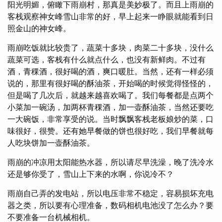
阳光明媚，俯瞰下雨崩村，那真是美妙极了。而且上雨崩的
客栈观察神女峰雪山非常的好，早上起来一睁眼就能看到日
照金山的神女峰。
雨崩吃饭就比较贵了，蔬菜十多块，肉菜二十多块，没什么
蔬菜可选，客栈有什么就点什么，也没有新鲜肉。不过有
酒，青稞酒，很好喝的酒，爽口暖肚。当然，还有一样必须
说的，那里有很好喝的酥油茶，开始喝的时候觉得怪怪的，
但是喝了几次后，就越来越喜欢喝了。我们每餐都是点两个
小菜加一碗汤，加两杯青稞酒，加一壶酥油茶，当然还要吃
一大碗饭，非常享受的说。当时飘飘客栈老板娘炒的菜，口
味很好，很赞。还有她早餐做的饼也很好吃，我们早餐就每
人吃块饼加一壶酥油茶。
雨崩的冲凉用太阳能热水器，所以请尽早洗澡，晚了洗冷水
还是够你受了，雪山上下来的水啊，你说冷不？
雨崩自己弄的发电站，所以电压非常不稳定，容易损坏充电
器之类，所以要有心理准备，数码相机电池没了怎么办？要
不要准备一台机械相机。