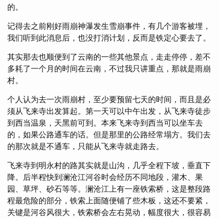
的。
记得去之前刚好雨崩神瀑发生雪崩事件，有几个游客被埋，
我们听到此消息后，也没打消计划，反而是铁定心要去了。
其实那去也顺便到了云南的一些其他景点，走走停停，差不
多耗了一个月的时间在云南，不过我只讲重点，那就是雨崩
村。
个人认为去一次雨崩村，至少要预留七天的时间，而且是必
须从飞来寺出发算起。第一天可以中午出发，从飞来寺徒步
到西当温泉，天黑前可到。本来飞来寺到西当可以坐车去
的，如果公路通车的话。但是那里的公路经常塌方。我们去
的那次就是不通车，只能从飞来寺就走路去。
飞来寺到明永村的路其实就是山沟，几乎全程下坡，垂直下
降。后半程快到澜沧江河谷时会经历不同地段，灌木、果
园、草坪、砂石等等。澜沧江上有一座铁索桥，这是整段路
程最危险的部分，铁索上面随便铺了些木板，这还不要紧，
关键是河谷风很大，铁索桥会左右晃动，幅度很大，很容易