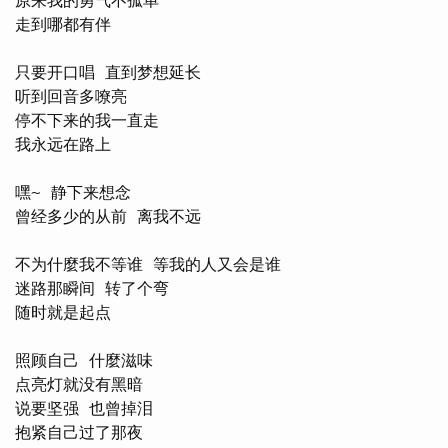
原来我的勇气不孤单

走到哪都有伴

只要开口唱 直到梦想延长

听到回音多嘹亮

停不下来的我一直走

我永远在路上

嘿~ 静下来想念

曾经多少的从前 离我不远

不为什麼我不等谁 等我的人又会是谁

迷路那瞬间 转了个弯

随时就是起点

照顾自己 什麼滋味

点亮灯就没有黑暗

说要坚强 也曾掉泪

抱紧自己过了那夜
