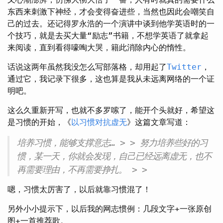
东西来刺激下神经，才会变得奋进些，当然也因此会嘲笑自
己的过去。还记得罗永浩的一个演讲中谈到他学英语时的一
个技巧，就是去买大量“励志”书籍，不想学英语了就拿起
来阅读，直到看得嚎啕大哭，籍此消除内心的惰性。
话说这两年虽然我没怎么写部落格，却用起了
Twitter
，
通过它，我记录下很多，这也算是我从未远离网络的一个证
明吧。
这么久重新开写，也就不多罗嗦了，能开个头就好，希望这
是习惯的开始，《
以习惯对抗虚无
》这篇文章写道：
培养习惯，能够支撑意志… > > 努力培养些好的习
惯，某一天，你就会发现，自己已经远离虚无，也不
再需要理由，不再需要挣扎。 > >
嗯，习惯太厉害了，以后就靠习惯混了！
另外小小提示下，以后我的网志惯例：几段文字+一张原创
图+一首推荐歌。