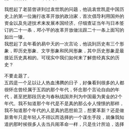
我想起了老苗曾讲到过袁世凯的问题，他说袁世凯是中国历
史上的第一位施行改革开放的政治家，首次倡导利用国外的
资金以及先进技术来发展本国经济。仔细查证当年与日本签
订的二十一条，邓小平的改革开放做法跟二十一条上面写的
如出一辙。
我想起了去年看的易中天的一次言论，他说到历史有三个形
象，即历史形象、文学形象和民间形象，其中历史形象是最
接近历史真相的。可现实中我们如何来了解曾经真实的历
史？
不要走题了。
五四是一个足以让人热血沸腾的日子，好像看到很多的人都
很怀念曾经属于五四的那个年代，怀念那个言论自由的年
代，甚至把那段历史与春秋战国并列为中国最为黄金的2个
年代。我不知道那个年代是不是真的那么令人憧憬的那样，
我不知道那个年代的人是真的思想前卫，想要革新？还是做
新青年只是年轻人不得以而选择的一个谋生手段，就像我知
道的那时候很多人去当兵闹革命一样，只是生计所迫，选择