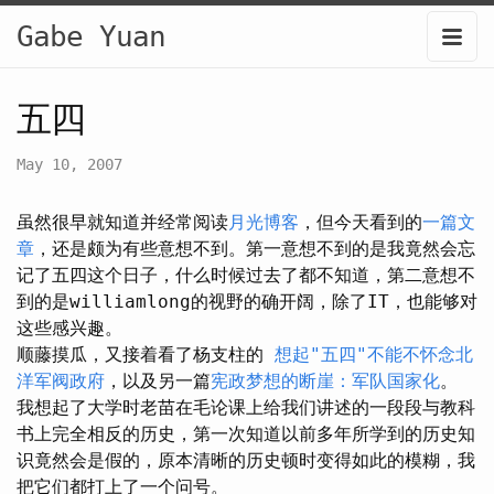
Gabe Yuan
五四
May 10, 2007
虽然很早就知道并经常阅读
月光博客
，但今天看到的
一篇文
章
，还是颇为有些意想不到。第一意想不到的是我竟然会忘
记了五四这个日子，什么时候过去了都不知道，第二意想不
到的是williamlong的视野的确开阔，除了IT，也能够对
这些感兴趣。
顺藤摸瓜，又接着看了杨支柱的
想起"五四"不能不怀念北
洋军阀政府
，以及另一篇
宪政梦想的断崖：军队国家化
。
我想起了大学时老苗在毛论课上给我们讲述的一段段与教科
书上完全相反的历史，第一次知道以前多年所学到的历史知
识竟然会是假的，原本清晰的历史顿时变得如此的模糊，我
把它们都打上了一个问号。