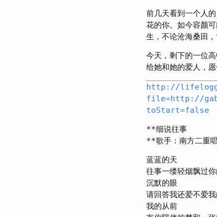
前几天看到一个人的
花的你。如今容颜可
生，不论沧海桑田，
今天，剩下的一位高
给她和她的爱人，愿
http://lifelog
file=http://ga
toStart=false
**细说往事
**歌手：南方二重唱
蓝蓝的天
往事一缕轻烟飘过你
沉默的眼
请回答我还爱不爱我
我的从前