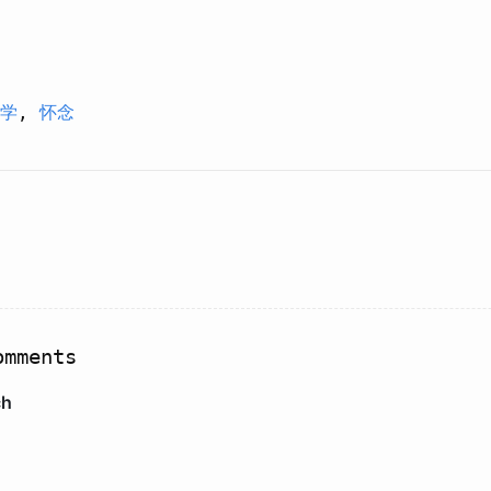
学
,
怀念
mments