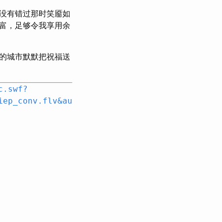
没有错过那时笑靥如
富，足够令我享用余
的城市默默把祝福送
c.swf?
iep_conv.flv&au