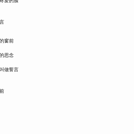
疼爱的脸
言
的窗前
的思念
叫做誓言
前