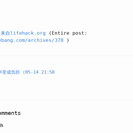
－
来自lifehack.org
(Entire post:
ebang.com/archives/378
)
变成负担 (05-14 21:58
mments