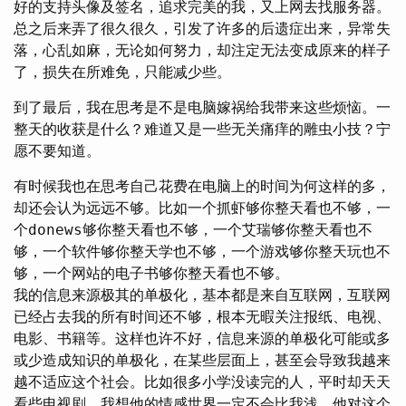
好的支持头像及签名，追求完美的我，又上网去找服务器。
总之后来弄了很久很久，引发了许多的后遗症出来，异常失
落，心乱如麻，无论如何努力，却注定无法变成原来的样子
了，损失在所难免，只能减少些。
到了最后，我在思考是不是电脑嫁祸给我带来这些烦恼。一
整天的收获是什么？难道又是一些无关痛痒的雕虫小技？宁
愿不要知道。
有时候我也在思考自己花费在电脑上的时间为何这样的多，
却还会认为远远不够。比如一个抓虾够你整天看也不够，一
个donews够你整天看也不够，一个艾瑞够你整天看也不
够，一个软件够你整天学也不够，一个游戏够你整天玩也不
够，一个网站的电子书够你整天看也不够。
我的信息来源极其的单极化，基本都是来自互联网，互联网
已经占去我的所有时间还不够，根本无暇关注报纸、电视、
电影、书籍等。这样也许不好，信息来源的单极化可能或多
或少造成知识的单极化，在某些层面上，甚至会导致我越来
越不适应这个社会。比如很多小学没读完的人，平时却天天
看些电视剧，我想他的情感世界一定不会比我浅，他对这个