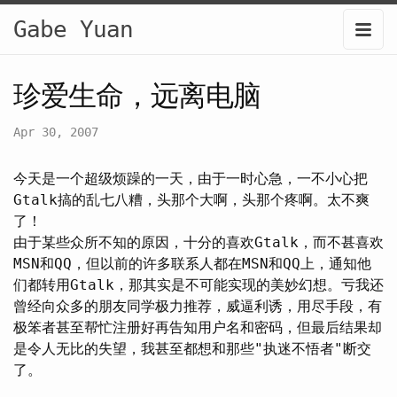
Gabe Yuan
珍爱生命，远离电脑
Apr 30, 2007
今天是一个超级烦躁的一天，由于一时心急，一不小心把
Gtalk搞的乱七八糟，头那个大啊，头那个疼啊。太不爽
了！
由于某些众所不知的原因，十分的喜欢Gtalk，而不甚喜欢
MSN和QQ，但以前的许多联系人都在MSN和QQ上，通知他
们都转用Gtalk，那其实是不可能实现的美妙幻想。亏我还
曾经向众多的朋友同学极力推荐，威逼利诱，用尽手段，有
极笨者甚至帮忙注册好再告知用户名和密码，但最后结果却
是令人无比的失望，我甚至都想和那些"执迷不悟者"断交
了。