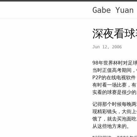
Gabe Yuan
深夜看球
Jun 12, 2006
98年世界杯时对足
当时正值高考期间，
P2P的在线电视软
有时看一场比赛，有
实看的球赛是很少的
记得那个时候每晚两
现精彩镜头，大街上
饿了，就去买泡面吃
从这些地方来的。