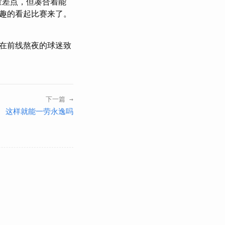
量差点，但凑合着能
趣的看起比赛来了。
在前线熬夜的球迷致
下一篇 →
这样就能一劳永逸吗