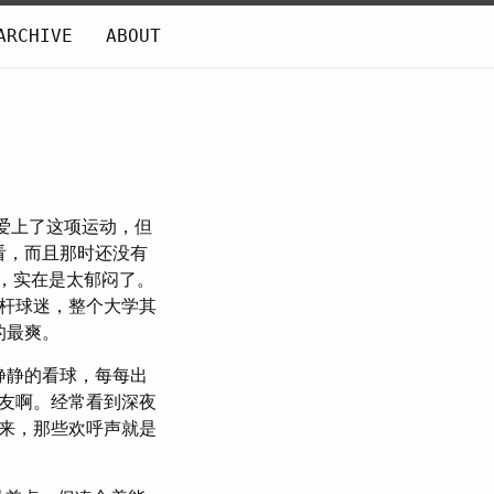
ARCHIVE
ABOUT
的爱上了这项运动，但
看，而且那时还没有
，实在是太郁闷了。
杆球迷，整个大学其
的最爽。
静静的看球，每每出
友啊。经常看到深夜
来，那些欢呼声就是