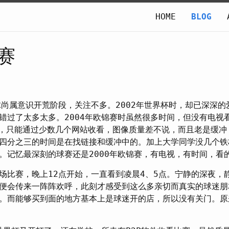
HOME
BLOG
赛
球尚属意识开荒阶段，关注不多。2002年世界杯时，却已深深
错过了太多太多。2004年欧锦赛时虽然很多时间，但没有电视
件，只能通过少数几个网站收看，图像质量差不说，而且老是缓冲
四分之三的时间是在找链接和缓冲中的。加上大学同学没几个铁
。记忆最深刻的球赛还是2000年欧锦赛，有电视，有时间，看
场比赛，晚上12点开始，一直看到凌晨4、5点。宁静的深夜，
便会传来一阵阵欢呼，此刻才感受到这么多亲切而真实的球迷朋
。而能够买到面的地方基本上是球迷开的店，所以没有关门。原