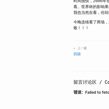
时间很快，2006
看。世界杯的影响果
我也当然在看，但却
今晚连续看了两场，
敬！！！
← 上一篇
四级
留言讨论区 / Co