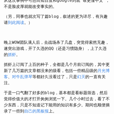
从这次事例中可想而知百度和google到底"谁更懂中文”，
不是脸皮厚就能改变事实的。
（另，同事也就次写了篇blog，叙述的更为详尽，有兴趣
请
到此阅读
。）
晚上WOW团队满人后，去战场杀了几盘，突觉得索然无趣，
遂突出游戏，开了久违的QQ（还是习惯隐身），上了久违
的
抓虾
。
抓虾上订阅了上百的种子，全都是几个月前订阅的，其中更
新了几万篇的文章都没来的级看，包括一些精品级的
月光博
客
、
对牛乱弹琴
等都好久没看过了，只是
幻灭
的一直有关
注。
于是一口气翻了好多的blog，基本都是看标题筛选，然后
觉得价值大的才打开匆匆浏览一下。几个小时过去，看了不
少东西，只是不知道记下能用的知识有多少。期间也顺便摘
录了一些到
自己的黑板报
上。