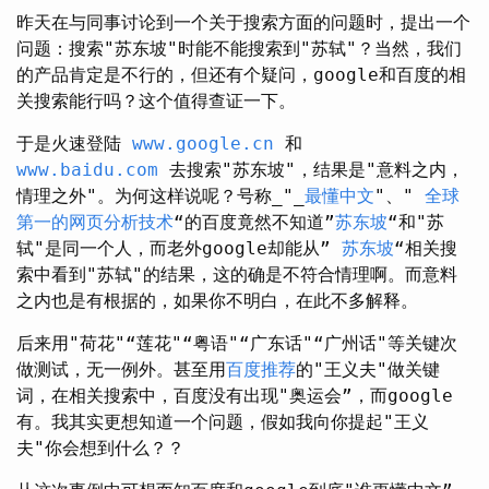
昨天在与同事讨论到一个关于搜索方面的问题时，提出一个
问题：搜索"苏东坡"时能不能搜索到"苏轼"？当然，我们
的产品肯定是不行的，但还有个疑问，google和百度的相
关搜索能行吗？这个值得查证一下。
于是火速登陆
www.google.cn
和
www.baidu.com
去搜索"苏东坡"，结果是"意料之内，
情理之外"。为何这样说呢？号称_"_
最懂中文
"、"
全球
第一的网页分析技术
“的百度竟然不知道”
苏东坡
“和"苏
轼"是同一个人，而老外google却能从”
苏东坡
“相关搜
索中看到"苏轼"的结果，这的确是不符合情理啊。而意料
之内也是有根据的，如果你不明白，在此不多解释。
后来用"荷花"“莲花"“粤语"“广东话"“广州话"等关键次
做测试，无一例外。甚至用
百度推荐
的"王义夫"做关键
词，在相关搜索中，百度没有出现"奥运会”，而google
有。我其实更想知道一个问题，假如我向你提起"王义
夫"你会想到什么？？