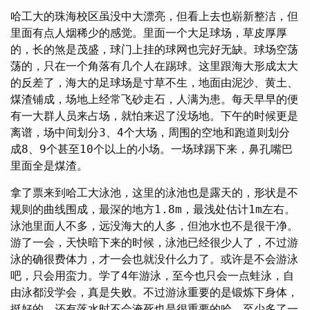
哈工大的珠海校区虽没中大漂亮，但看上去也崭新整洁，但
里面有点人烟稀少的感觉。里面一个大足球场，草皮厚厚
的，长的煞是茂盛，球门上挂的球网也完好无缺。球场空荡
荡的，只在一个角落有几个人在踢球。这里跟海大形成太大
的反差了，海大的足球场是寸草不生，地面由泥沙、黄土、
煤渣铺成，场地上经常飞砂走石，人满为患。每天早早的便
有一大群人员来占场，就怕来迟了没场地。下午的时候更是
离谱，场中间划分3、4个大场，周围的空地和跑道则划分
成8、9个甚至10个以上的小场。一场球踢下来，鼻孔嘴巴
里面全是煤渣。
拿了票来到哈工大泳池，这里的泳池也是露天的，形状是不
规则的曲线围成，最深的地方1.8m，最浅处估计1m左右。
泳池里面人不多，远没海大的人多，但池水也不是很干净。
游了一会，天快暗下来的时候，泳池已经很少人了，不过游
泳的确很费体力，才一会也就没什么力了。或许是不会游泳
吧，只会用蛮力。学了4年游泳，至今也只会一点蛙泳，自
由泳都没学会，真是失败。不过游泳重要的是锻炼下身体，
挺好的，还有落水时不会淹死也是很重要的哈，至少多了一