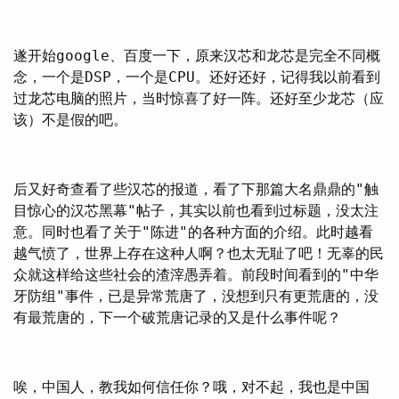
遂开始google、百度一下，原来汉芯和龙芯是完全不同概
念，一个是DSP，一个是CPU。还好还好，记得我以前看到
过龙芯电脑的照片，当时惊喜了好一阵。还好至少龙芯（应
该）不是假的吧。
后又好奇查看了些汉芯的报道，看了下那篇大名鼎鼎的"触
目惊心的汉芯黑幕"帖子，其实以前也看到过标题，没太注
意。同时也看了关于"陈进"的各种方面的介绍。此时越看
越气愤了，世界上存在这种人啊？也太无耻了吧！无辜的民
众就这样给这些社会的渣滓愚弄着。前段时间看到的"中华
牙防组"事件，已是异常荒唐了，没想到只有更荒唐的，没
有最荒唐的，下一个破荒唐记录的又是什么事件呢？
唉，中国人，教我如何信任你？哦，对不起，我也是中国