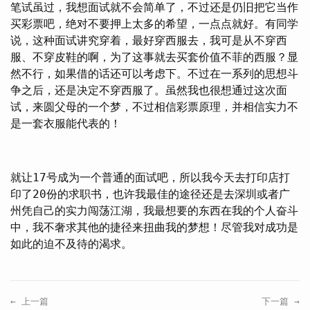
笔试虽过，我想面试就不会简单了，不过还是仍旧把它当作
买彩票吧，绝对不要押上太多的希望，一点点就好。有同学
说，这种面试讲究穿着，最好穿西服去，我可是从不穿西
服、不穿皮鞋的啊，为了这事就去买套价值不菲的西服？显
然不行，如果借的话还可以考虑下。不过在一系列的思想斗
争之后，还是决定不穿西服了。虽然我也很想通过这次面
试，来圆父母的一个梦，不过相信彩票原理，并相信实力不
是一套衣服能代表的！
就让17号成为一个普通的面试吧，所以我今天去打印店打
印了20份的求职书，也许我最佳的途径还是去深圳或者广
州凭自己的实力闯荡江湖，我最想要的东西在我的个人奋斗
中，我不奢求其他的捷径来扭曲我的梦想！尽管我对成功是
如此的迫不及待的渴求。
← 上一篇
下一篇 →