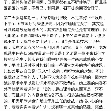
了，虽然头脑还算清醒，但手脚都有点不听使唤了，而且很
困很困的感觉，不得已，和阿超、召平提前回宿舍睡了。
第二天就是星期一，大家都睡到很晚，不过幸好上午没课，
下午5、6节国际商法也没去，因为午睡睡过头了，其实也
可以说是故意睡过头的，其实故意睡过头也是有道理的，因
为那老师出差2周都没来上课了，下午的课没说要上，也没
说不要上，就当不要上好了。7、8节是遥感技术，巧得
很，我在老师点名的一刹那闪进了教室。又不巧的很，竟发
现系主任卢伙b躲在最后一排听课！老师是一位刚来我们学
校的研究生，其实在我们眼中她更像一位尚未成熟的小女
生，平时上课时不时和我们聊一些课堂之外的幼稚的话题，
比如曾承认自己是“玉米”什么的，很得大家的欢迎。不过
像我这么理性的人，却并不认为这是什么好事情的，因为对
她的学术水平以及知识水平的确不敢恭维，她上课的内容不
外呼就是照着课件读一读的，超出课件的东西真是一窍不
通，而且课件的内容也是准备不足，很多连她自己都不懂
的。那天那节课也许是由于系主任的缘故，她很小心的样
子，老老实实照着课件讲，没有聊一点其他的话题。突然，