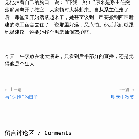
见她拍着自己的胸口，说：“吓我一跳！”原来是系主任突
然起身离开了教室，大家顿时大笑起来。自从系主任走了
后，课堂又开始活跃起来了，她甚至谈到自己要搬到西区新
建的教工宿舍去住了，说那里好远，又点怕。然后我们就跟
她提建议，说要她找个男老师保驾护航。
今天上午李敖在北大演讲，只看到后半部分的直播，还是觉
得他是个狂人！
← 上一篇
下一篇 →
与"达维"的日子
明天中秋节
留言讨论区 / Comments