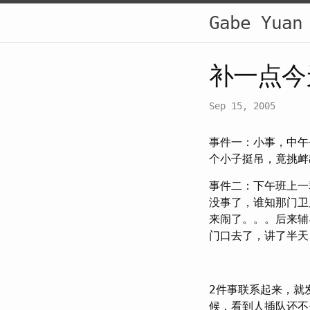
Gabe Yuan
补一点今
Sep 15, 2005
事件一：小事，中午
个小子挺吊，竟挑衅
事件二：下午班上一
没事了，谁知那门卫
来闹了。。。后来辅
门口去了，讲了半天
2件事联系起来，就
候，看到人插队还不