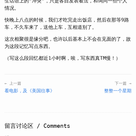
生话语上的“冲突”，只是各自发表看法，和询问一些个人
情况。
快晚上八点的时候，我们才吃完走出饭店，然后在那等9路
车，不久车来了，送他上车，互相道别了。
这次相聚很是缘分吧，也许以后基本上不会在见面的了，故
为这段记忆写点东西。
（写这么段回忆都近1小时啊，唉，写东西真TM慢！）
← 上一篇
下一篇 →
看电影，及《美国往事》
整整一个星期
留言讨论区 / Comments