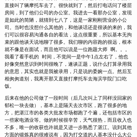
直接叫了辆摩托车去了。很快就到了，然后打电话问了楼层
房间，到了他们公司的办公室。我进去一看那办公室，发现
是如此的简陋，就猜到七八了，这是一家刚刚营业的小公
司。当时也没想什么其他的，和他谈话还是很谈的来的，我
们可以很容易沟通各自的看法，这点很重要，所以基本无拘
束的跟他谈天说地聊了很多。我们聊的内容跑的很远，根本
就不像是在面试，而且他可以说是一位跑题大师 啊。。。
我看了看手机的 时间，不觉间一是中午1点左右了，他也
好像突然意识到时间很晚了，遂谈正题，说什么打算录用我
的意思，其实也就是我被录用，只是说的委婉一点。然后互
相匆匆道别，我离开那又直接打摩托车去海滨学院门口吃
饭。
后来在他的公司做了一段时间（后几次叫上了同样没回家的
郁松一块去做），基本上是隔天去次市区，跑了很多的地
方，把湛江市的各类大批发市场都跑了个遍，还包括市区的
一些家电酒业等。做的时候很辛苦，天气很热，而且收入也
不多，唯一的收获也许就是又进一步熟悉了湛江。说到其他
方面的锻炼真的很难说有，因为打交道的人基本没什么大公