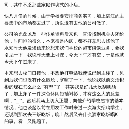
司，其中不乏那些家庭作坊式的小店。
快八月份的时候，由于学校要安排商务实习，加上湛江的主
要集中的市场都去过了，所以没有去他的公司做了。
公司的光盘以及一些传单资料后来也一直没找到机会去还给
他，时间拖的很久，本来很是内疚，都不好意思去找他了。
水知昨天他发短信来说想来我们学校的超市谈谈业务，要我
引见一下，我说昨天要上可课，今天下午才有空，于是他就
今天下午过来了。
本来想去校门口接他，不想他打电话我使说已到主楼了，见
到后我们也没有什么尴尬，寒暄了一下。他说我以前文治彬
彬的现在怎么那么“有型”了，其实我是好几天没刮胡须
了，加上穿了一件深色休闲短袖衬衫，才有这么大的反差
啊，^_^。然后我马上切入正题，向他介绍学校超市的基本
情况，他也谈起以前在用友工作时来过一次海大招聘学生，
还说到那次去三饭吃饭，晚上然后又去什么酒家吃饭唱K
的事。看，又跑题了。