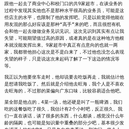
跟他一起去了商业中心和校门口的共9家超市，在谈业务的
过程中发现其实他也不是那种水平很高的业务员，可能是这
些店主的水平，也限制了他的发挥吧。只是以前觉得他能在
用友混的那么好应该是那种“高手”来的吧，而且很想有机
会和他一起去做做业务见识见识。这次见识到其实有点让我
失望，可能期望值过高的原因，或者真的是在这种地方他根
本就没能发挥出来。9家超市中真正有点意向的也就一两
家，我都替他担心这次是不是白来了，不过他也没怎么表现
失望的样子，只是说这次来起码了解了一下这边的情况等
等。
我正以为他要坐车走时，他却说要去吃饭再走，我就估计他
是想请我吃饭了。然后就是介绍他去旺海，我个人是不喜欢
去旺海的，不过那的菜偏向广东口味，比较容易适合他吧。
菜全部是他点的，4菜一汤，他还硬是叫了一瓶啤酒，我们
吃的这餐饭吃了很久，我估计有2个小时吧，反正很久。我
们一直在谈话，谈了很多的东西，什么都谈，感觉没什么年
龄的隔阂，也可能是知识量中重叠的部分少吧，基本很少发