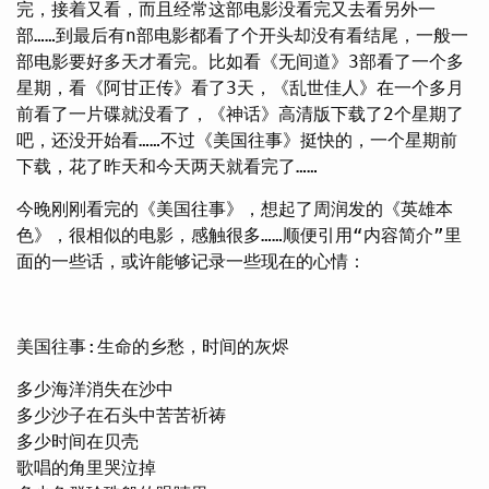
完，接着又看，而且经常这部电影没看完又去看另外一
部……到最后有n部电影都看了个开头却没有看结尾，一般一
部电影要好多天才看完。比如看《无间道》3部看了一个多
星期，看《阿甘正传》看了3天，《乱世佳人》在一个多月
前看了一片碟就没看了，《神话》高清版下载了2个星期了
吧，还没开始看……不过《美国往事》挺快的，一个星期前
下载，花了昨天和今天两天就看完了……
今晚刚刚看完的《美国往事》，想起了周润发的《英雄本
色》，很相似的电影，感触很多……顺便引用“内容简介”里
面的一些话，或许能够记录一些现在的心情：
美国往事:生命的乡愁，时间的灰烬
多少海洋消失在沙中
多少沙子在石头中苦苦祈祷
多少时间在贝壳
歌唱的角里哭泣掉